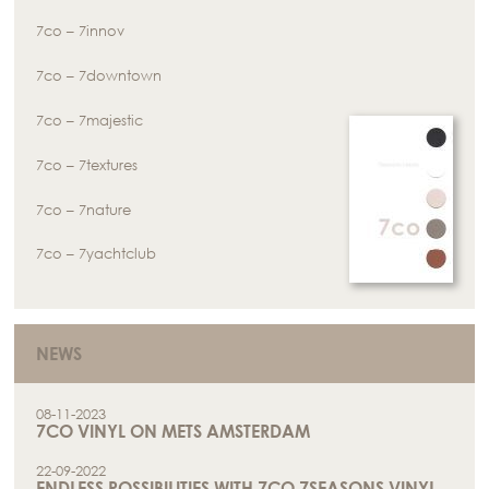
7co – 7innov
7co – 7downtown
7co – 7majestic
7co – 7textures
7co – 7nature
7co – 7yachtclub
NEWS
08-11-2023
7CO VINYL ON METS AMSTERDAM
22-09-2022
ENDLESS POSSIBILITIES WITH 7CO 7SEASONS VINYL.