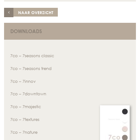
NAAR OVERZICHT
DOWNLOADS
7co – 7seasons classic
7co – 7seasons trend
7co – 7innov
7co – 7downtown
7co – 7majestic
7co – 7textures
7co – 7nature