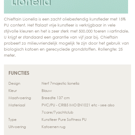
Chieftain Lionella is een zacht oliebestendig kunstleder met 15%
PU content. Het ftalaat vrije kunstleer is verkrijgbaar in vele
stijlvolle kleuren en het is zeer sterk met 500.000 toeren Martindale.
U krijgt er standaard een garantie van vijf jaar bij. Chieftain
probeert zo milieuvriendelijk mogelijk te zijn door het gebruik van
biologisch katoen en gerecyclede grondstoffen. Rollengte: 25
meter.
FUNCTIES
Design
Nerf 7majestic lionella
Kleur
Blauw
Maatvoering
Breedte 137 cm
Materiaal
PVC/PU - CRIB5 IMO EN1021 etc - see also
7care/7yachtclub
Type
Kunstleer Pure Softness PU
Uitvoering
Katoenen rug