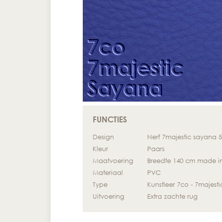
FUNCTIES
Design
Nerf 7majestic sayana 
Kleur
Paars
Maatvoering
Breedte 140 cm made i
Materiaal
PVC
Type
Kunstleer 7co - 7majesti
Uitvoering
Extra zachte rug