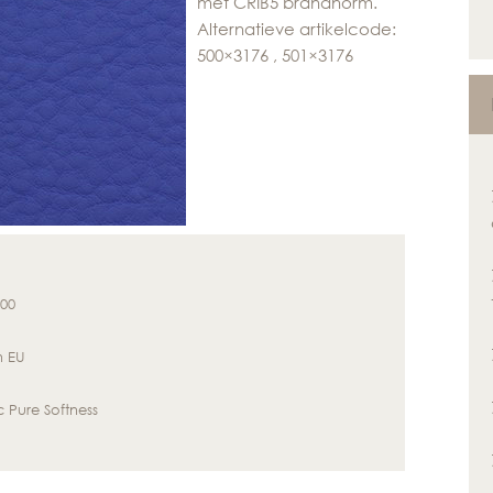
met CRIB5 brandnorm.
Alternatieve artikelcode:
500×3176 , 501×3176
500
n EU
c Pure Softness