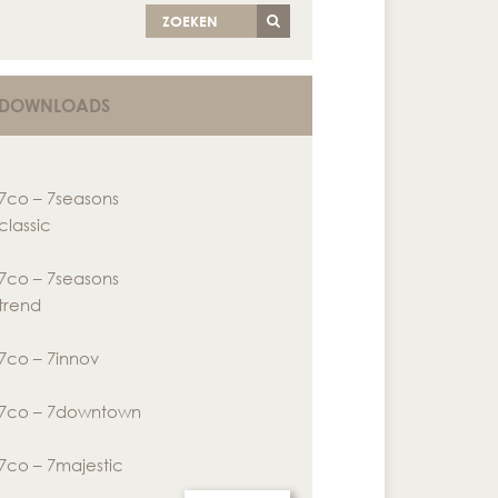
ZOEKEN
DOWNLOADS
7co – 7seasons
classic
7co – 7seasons
trend
7co – 7innov
7co – 7downtown
7co – 7majestic