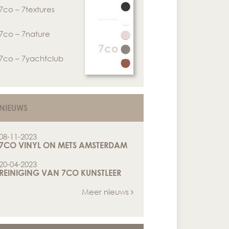
7co – 7textures
7co – 7nature
7co – 7yachtclub
NIEUWS
08-11-2023
7CO VINYL ON METS AMSTERDAM
20-04-2023
REINIGING VAN 7CO KUNSTLEER
Meer nieuws