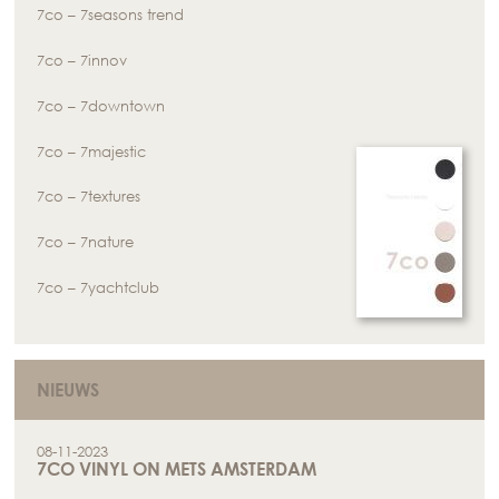
7co – 7seasons trend
7co – 7innov
7co – 7downtown
7co – 7majestic
7co – 7textures
7co – 7nature
7co – 7yachtclub
NIEUWS
08-11-2023
7CO VINYL ON METS AMSTERDAM