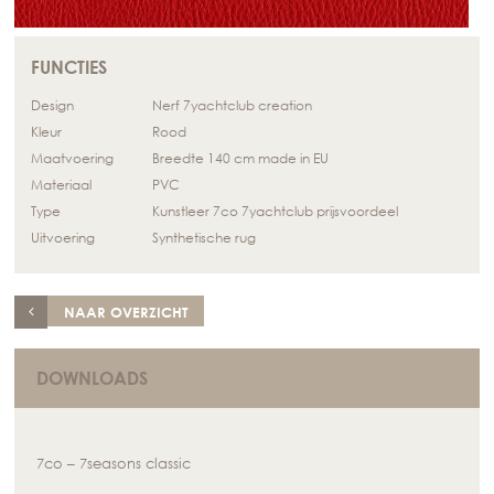
FUNCTIES
Design
Nerf 7yachtclub creation
Kleur
Rood
Maatvoering
Breedte 140 cm made in EU
Materiaal
PVC
Type
Kunstleer 7co 7yachtclub prijsvoordeel
Uitvoering
Synthetische rug
NAAR OVERZICHT
DOWNLOADS
7co – 7seasons classic