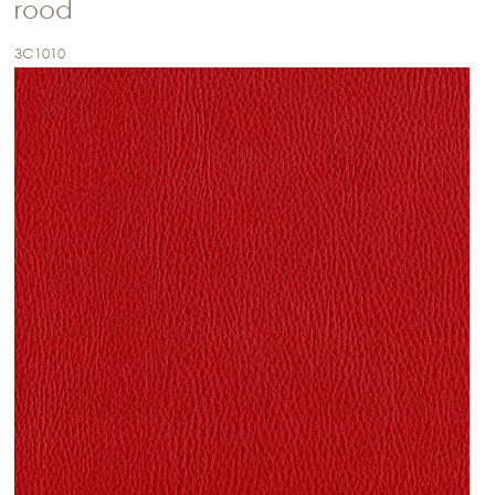
rood
3C1010