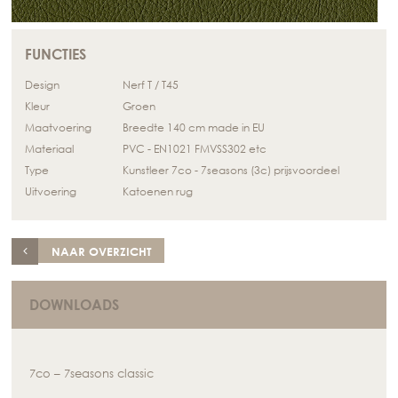
FUNCTIES
Design
Nerf T / T45
Kleur
Groen
Maatvoering
Breedte 140 cm made in EU
Materiaal
PVC - EN1021 FMVSS302 etc
Type
Kunstleer 7co - 7seasons (3c) prijsvoordeel
Uitvoering
Katoenen rug
NAAR OVERZICHT
DOWNLOADS
7co – 7seasons classic