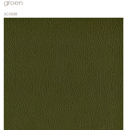
groen
3C0538