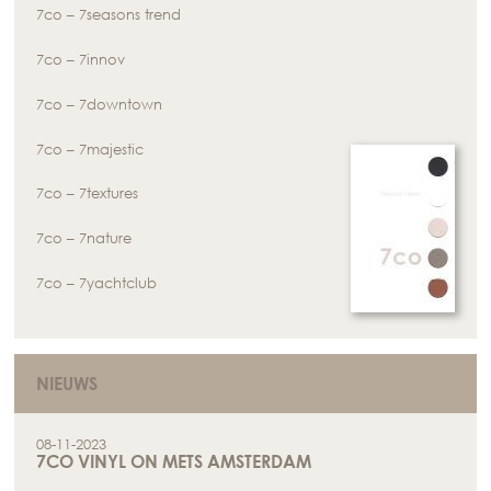
7co – 7seasons trend
7co – 7innov
7co – 7downtown
7co – 7majestic
7co – 7textures
7co – 7nature
7co – 7yachtclub
NIEUWS
08-11-2023
7CO VINYL ON METS AMSTERDAM