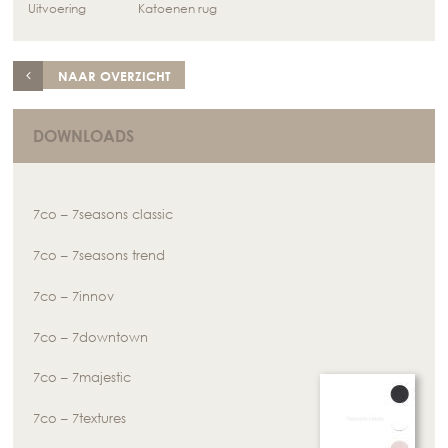
Uitvoering
Katoenen rug
NAAR OVERZICHT
DOWNLOADS
7co – 7seasons classic
7co – 7seasons trend
7co – 7innov
7co – 7downtown
7co – 7majestic
7co – 7textures