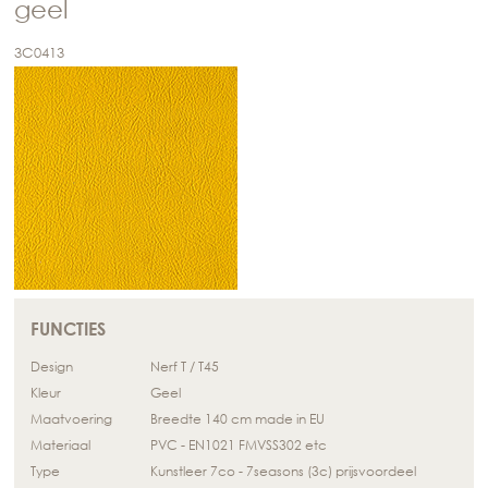
geel
3C0413
FUNCTIES
Design
Nerf T / T45
Kleur
Geel
Maatvoering
Breedte 140 cm made in EU
Materiaal
PVC - EN1021 FMVSS302 etc
Type
Kunstleer 7co - 7seasons (3c) prijsvoordeel