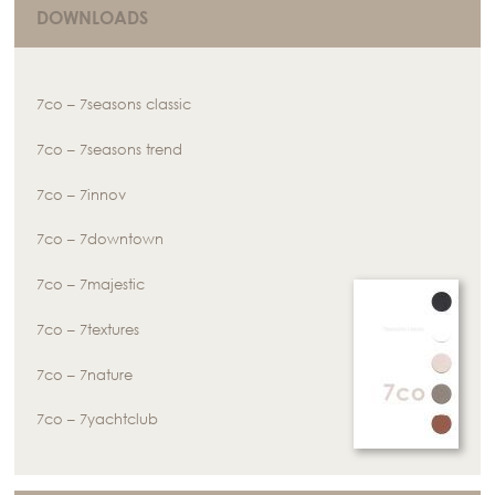
DOWNLOADS
7co – 7seasons classic
7co – 7seasons trend
7co – 7innov
7co – 7downtown
7co – 7majestic
7co – 7textures
7co – 7nature
7co – 7yachtclub