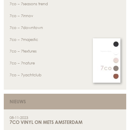
7co – 7seasons trend
7co – 7innov
7co – 7downtown
7co – 7majestic
7co – 7textures
7co – 7nature
7co – 7yachtclub
NIEUWS
08-11-2023
7CO VINYL ON METS AMSTERDAM