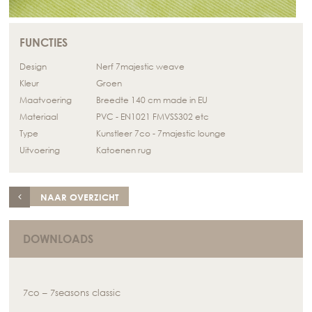
FUNCTIES
Design
Nerf 7majestic weave
Kleur
Groen
Maatvoering
Breedte 140 cm made in EU
Materiaal
PVC - EN1021 FMVSS302 etc
Type
Kunstleer 7co - 7majestic lounge
Uitvoering
Katoenen rug
NAAR OVERZICHT
DOWNLOADS
7co – 7seasons classic